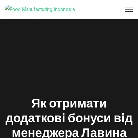
Як отримати
додаткові бонуси від
менеджера Лавина