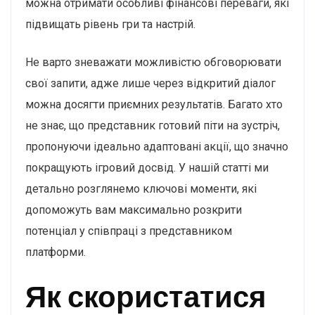
можна отримати особливі фінансові переваги, які
підвищать рівень гри та настрій.
Не варто зневажати можливістю обговорювати
свої запити, адже лише через відкритий діалог
можна досягти приємних результатів. Багато хто
не знає, що представник готовий піти на зустріч,
пропонуючи ідеально адаптовані акції, що значно
покращують ігровий досвід. У нашій статті ми
детально розглянемо ключові моменти, які
допоможуть вам максимально розкрити
потенціал у співпраці з представником
платформи.
Як скористатися