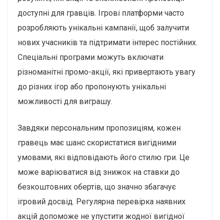
доступні для гравців. Ігрові платформи часто
розробляють унікальні кампанії, щоб залучити
нових учасників та підтримати інтерес постійних.
Спеціальні програми можуть включати
різноманітні промо-акції, які привертають увагу
до різних ігор або пропонують унікальні
можливості для виграшу.
Завдяки персональним пропозиціям, кожен
гравець має шанс скористатися вигідними
умовами, які відповідають його стилю гри. Це
може варіюватися від знижок на ставки до
безкоштовних обертів, що значно збагачує
ігровий досвід. Регулярна перевірка наявних
акцій допоможе не упустити жодної вигідної