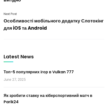
Next Post
Особливості мобільного додатку Слотокінг
для iOS та Android
Latest News
Топ-5 популярних ігор в Vulkan 777
June 27, 2025
Як зробити ставку на кіберспортивний матч в
Parik24