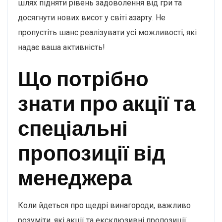
шлях підняти рівень задоволення від гри та
досягнути нових висот у світі азарту. Не
пропустіть шанс реалізувати усі можливості, які
надає ваша активність!
Що потрібно
знати про акції та
спеціальні
пропозиції від
менеджера
Коли йдеться про щедрі винагороди, важливо
розуміти, які акції та ексклюзивні пропозиції