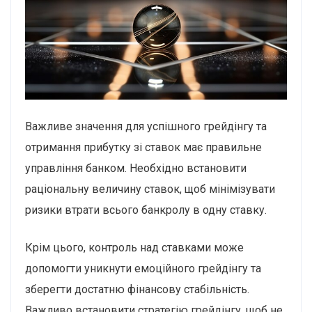
Важливе значення для успішного грейдінгу та
отримання прибутку зі ставок має правильне
управління банком. Необхідно встановити
раціональну величину ставок, щоб мінімізувати
ризики втрати всього банкролу в одну ставку.
Крім цього, контроль над ставками може
допомогти уникнути емоційного грейдінгу та
зберегти достатню фінансову стабільність.
Важливо встановити стратегію грейдінгу, щоб не