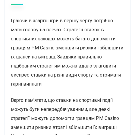
Граючи в азартні ігри в першу чергу потрібно
мати голову на плечах. Стратегії ставок в
спортивних заходах можуть багато допомогти
гравцям PM Casino зменшити ризики і збільшити
їх шанси на виграш. Завдяки правильно
підібраним стратегіям можна вдало злагодити
експрес-ставки на різні види спорту та отримати
гарні виплати.
Варто пам’ятати, що ставки на спортивні події
можуть бути непередбачуваними, але деякі
стратегії можуть допомогти гравцям PM Casino
зменшити ризики втрат і збільшити їх виграші.