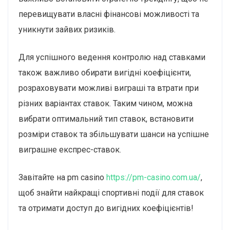
перевищувати власні фінансові можливості та
уникнути зайвих ризиків.
Для успішного ведення контролю над ставками
також важливо обирати вигідні коефіцієнти,
розраховувати можливі виграші та втрати при
різних варіантах ставок. Таким чином, можна
вибрати оптимальний тип ставок, встановити
розміри ставок та збільшувати шанси на успішне
виграшне експрес-ставок.
Завітайте на pm casino
https://pm-casino.com.ua/
,
щоб знайти найкращі спортивні події для ставок
та отримати доступ до вигідних коефіцієнтів!