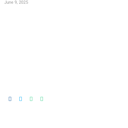
June 9, 2025
The Most Comprehensive Processing Chain for
the Food & Beverage Industry.