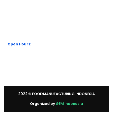
City Park Business District Blok A, Jl. Kamal Raya Outer
Ring Road No.5 - 7, RT.7/RW.14. Cengkareng, Jakarta
Barat. Indonesia
+62 21 54358118
Open Hours:
Mon – Sat: 8:30 am – 5:30 pm.
Sunday: We’re CLOSED.
2022
© FOODMANUFACTURING INDONESIA
Organized by
GEM Indonesia