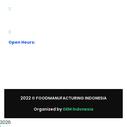
City Park Business District Blok A, Jl. Kamal Raya
Outer Ring Road No.5 - 7, RT.7/RW.14. Cengkareng,
Jakarta Barat. Indonesia
+62 21 54358118
Open Hours:
Mon – Sat: 8:30 am – 5:30 pm.
Sunday: We’re CLOSED.
2022
© FOODMANUFACTURING INDONESIA
Organized by
GEM Indonesia
2026