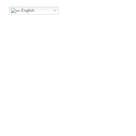
English
Quick Links
Book
Brochure
Press
Visitor
a
Request
Registration
Registration
Stand
Visit Our Office